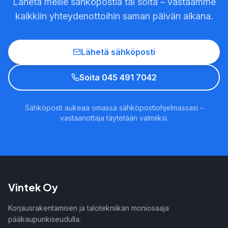
Lähetä meille sähköpostia tai soita – vastaamme
kaikkiin yhteydenottoihin saman päivän aikana.
Lähetä sähköposti
Soita 045 491 7042
Sähköposti aukeaa omassa sähköpostiohjelmassasi –
vastaanottaja täytetään valmiiksi.
Vintek Oy
Korjausrakentamisen ja talotekniikan moniosaaja
pääkaupunkiseudulla.