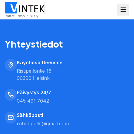
part of Roban Putki Oy
Yhteystiedot
Käyntiosoitteemme
Ristipellontie 16
00390 Helsinki
Päivystys 24/7
045 491 7042
Sähköposti
robanputki@gmail.com