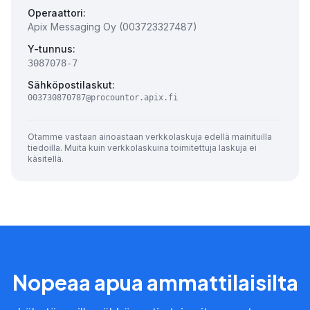
Operaattori:
Apix Messaging Oy (003723327487)
Y-tunnus:
3087078-7
Sähköpostilaskut:
003730870787@procountor.apix.fi
Otamme vastaan ainoastaan verkkolaskuja edellä mainituilla
tiedoilla. Muita kuin verkkolaskuina toimitettuja laskuja ei
käsitellä.
Nopeaa apua ammattilaisilta